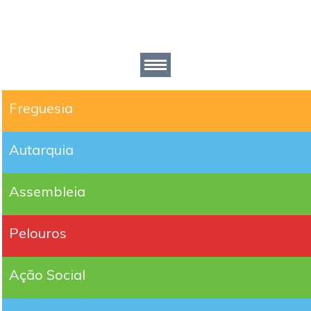
Freguesia
Autarquia
Assembleia
Pelouros
Ação Social