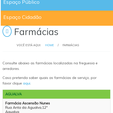
Espaço Público
Espaço Cidadão
Farmácias
VOCÊ ESTÁ AQUI:
HOME
/
FARMÁCIAS
Consulte abaixo as farmácias localizadas na freguesia e
arredores.
Caso pretenda saber quais as farmácias de serviço, por
favor clique
aqui
.
AGUALVA
Farmácia Ascensão Nunes
Rua Anta da Agualva,12ª
Agualva