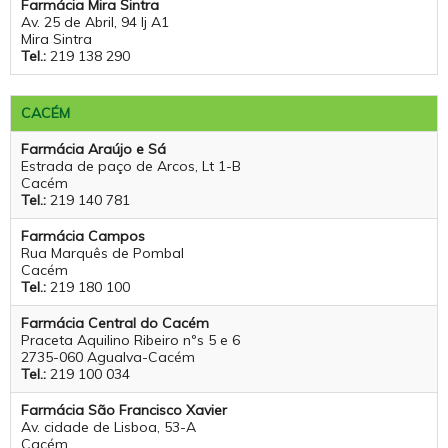
Farmácia Mira Sintra
Av. 25 de Abril, 94 lj A1
Mira Sintra
Tel.:
219 138 290
CACÉM
Farmácia Araújo e Sá
Estrada de paço de Arcos, Lt 1-B
Cacém
Tel.:
219 140 781
Farmácia Campos
Rua Marquês de Pombal
Cacém
Tel.:
219 180 100
Farmácia Central do Cacém
Praceta Aquilino Ribeiro nºs 5 e 6
2735-060 Agualva-Cacém
Tel.:
219 100 034
Farmácia São Francisco Xavier
Av. cidade de Lisboa, 53-A
Cacém