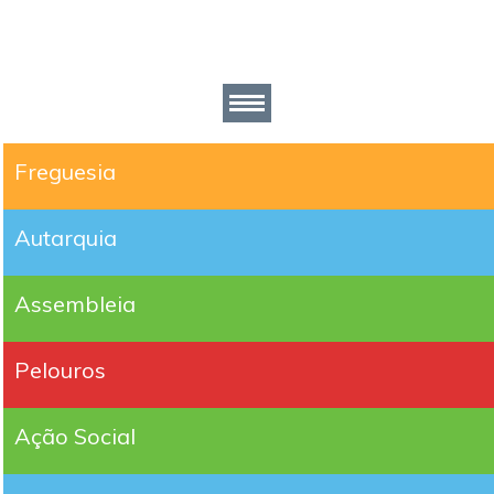
Freguesia
Autarquia
Assembleia
Pelouros
Ação Social