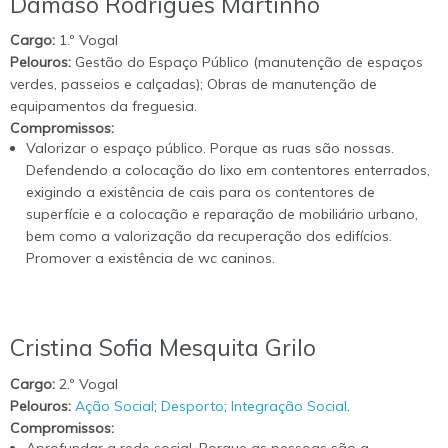
Dâmaso Rodrigues Martinho
Cargo:
1.º Vogal
Pelouros:
Gestão do Espaço Público (manutenção de espaços
verdes, passeios e calçadas); Obras de manutenção de
equipamentos da freguesia.
Compromissos:
Valorizar o espaço público. Porque as ruas são nossas.
Defendendo a colocação do lixo em contentores enterrados,
exigindo a existência de cais para os contentores de
superfície e a colocação e reparação de mobiliário urbano,
bem como a valorização da recuperação dos edifícios.
Promover a existência de wc caninos.
Cristina Sofia Mesquita Grilo
Cargo:
2.º Vogal
Pelouros:
Ação Social
;
Desporto
;
Integração Social
.
Compromissos:
Aprofundar a rede social. Porque as pessoas são a