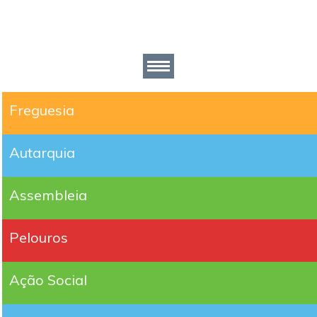
Freguesia
Autarquia
Assembleia
Pelouros
Ação Social