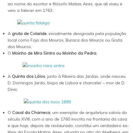
ao nome do escritor e filósofo Matias Aires, que ali viveu e
veio a falecer em 1763;
A
gruta de Colaride
, inicialmente designada pela população
local como Fojo dos Mouros, Buraca dos Mouros ou Gruta
dos Mouros;
O
Moinho de Mira Sintra ou Moinho da Pedra
;
A
Quinta dos Lóios
, junto à Ribeira das Jardas, onde nasceu
D. Domingos Jardo, bispo de Lisboa e chanceler – mor de D.
Dinis;
O
Casal da Charneca
, um exemplar de arquitetura saloia do
século XVIII, com o ano de 1760 inscrito na frontaria da casa
e que hoje, depois de restaurado, constitui um verdadeiro ex-
libris da Escola Matias Aires, situada no alto da Abelheira, em