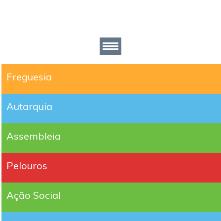
Freguesia
Autarquia
Assembleia
Pelouros
Ação Social