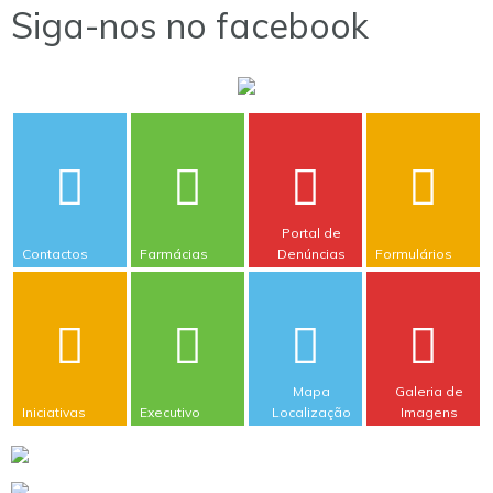
Siga-nos no facebook
Portal de
Contactos
Farmácias
Denúncias
Formulários
Mapa
Galeria de
Iniciativas
Executivo
Localização
Imagens