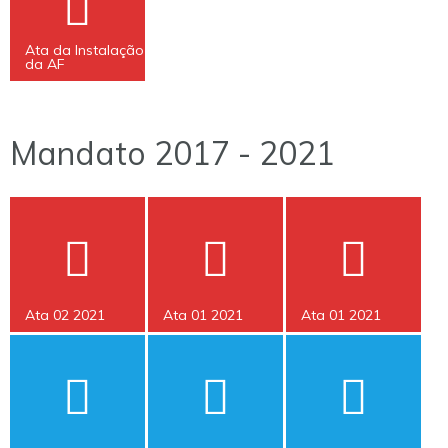
Ata da Instalação
da AF
Mandato 2017 - 2021
Consultar
Consultar
Visualizar
Documento.
Documento.
Gravação.
Ata 02 2021
Ata 01 2021
Ata 01 2021
Consultar
Consultar
Consultar
Documento.
Documento.
Documento.