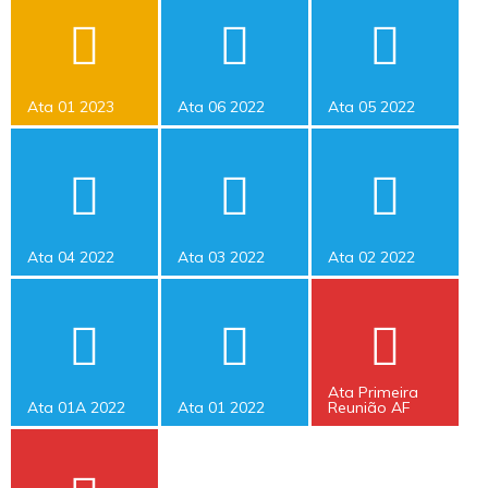
Documento.
Documento.
Documento.
Ata 01 2023
Ata 06 2022
Ata 05 2022
Consultar
Consultar
Consultar
Documento.
Documento.
Documento.
Ata 04 2022
Ata 03 2022
Ata 02 2022
Consultar
Consultar
Consultar
Documento.
Documento.
Documento.
Ata Primeira
Ata 01A 2022
Ata 01 2022
Reunião AF
Consultar
Documento.