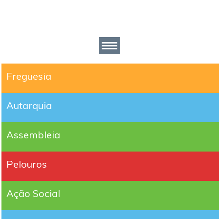
Freguesia
Autarquia
Assembleia
Pelouros
Ação Social