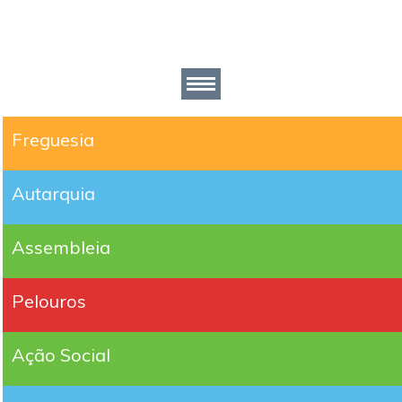
Freguesia
Autarquia
Assembleia
Pelouros
Ação Social