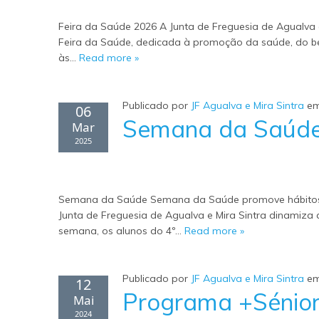
Feira da Saúde 2026 A Junta de Freguesia de Agualva 
Feira da Saúde, dedicada à promoção da saúde, do be
às…
Read more »
Publicado por
JF Agualva e Mira Sintra
e
06
Semana da Saúd
Mar
2025
Semana da Saúde Semana da Saúde promove hábitos sau
Junta de Freguesia de Agualva e Mira Sintra dinamiz
semana, os alunos do 4º…
Read more »
Publicado por
JF Agualva e Mira Sintra
e
12
Programa +Sénio
Mai
2024