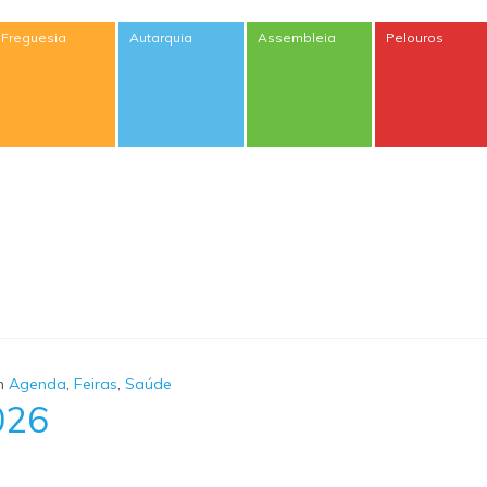
Freguesia
Autarquia
Assembleia
Pelouros
m
Agenda
,
Feiras
,
Saúde
026