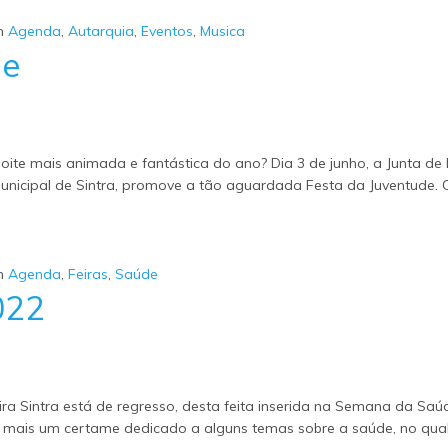
m
Agenda
,
Autarquia
,
Eventos
,
Musica
de
oite mais animada e fantástica do ano? Dia 3 de junho, a Junta de
nicipal de Sintra, promove a tão aguardada Festa da Juventude. O
m
Agenda
,
Feiras
,
Saúde
022
ra Sintra está de regresso, desta feita inserida na Semana da Saú
be mais um certame dedicado a alguns temas sobre a saúde, no qual 