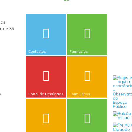
mas
+ de 55
Contactos
Farmácias
s
Portal de Denúncias
Formulários