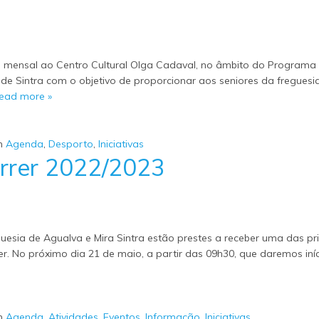
ta mensal ao Centro Cultural Olga Cadaval, no âmbito do Programa 
de Sintra com o objetivo de proporcionar aos seniores da freguesi
ead more »
m
Agenda
,
Desporto
,
Iniciativas
orrer 2022/2023
guesia de Agualva e Mira Sintra estão prestes a receber uma das pri
er. No próximo dia 21 de maio, a partir das 09h30, que daremos iní
m
Agenda
,
Atividades
,
Eventos
,
Informação
,
Iniciativas