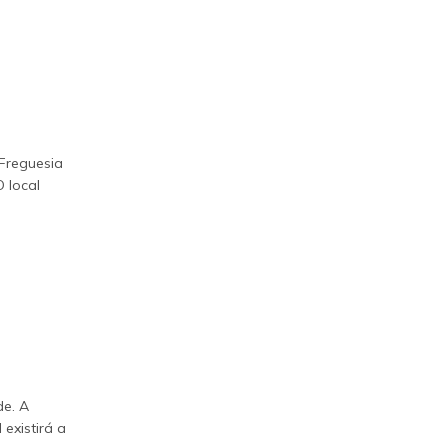
 Freguesia
 local
de. A
existirá a