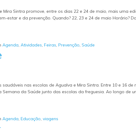
e Mira Sintra promove, entre os dias 22 e 24 de maio, mais uma ed
m-estar e da prevenção. Quando? 22, 23 e 24 de maio Horário? D
m
Agenda
,
Atividades
,
Feiras
,
Prevenção
,
Saúde
e
dáveis nas escolas de Agualva e Mira Sintra. Entre 10 e 16 de 
a a Semana da Saúde junto das escolas da freguesia. Ao longo de 
m
Agenda
,
Educação
,
viagens
r