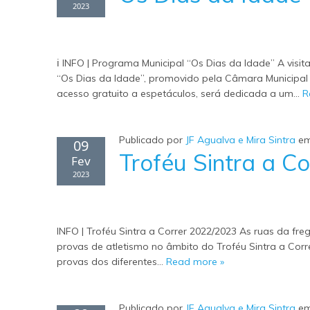
2023
ℹ INFO | Programa Municipal “Os Dias da Idade” A visi
“Os Dias da Idade”, promovido pela Câmara Municipal 
acesso gratuito a espetáculos, será dedicada a um…
R
Publicado por
JF Agualva e Mira Sintra
e
09
Troféu Sintra a C
Fev
2023
INFO | Troféu Sintra a Correr 2022/2023 As ruas da fre
provas de atletismo no âmbito do Troféu Sintra a Corr
provas dos diferentes…
Read more »
Publicado por
JF Agualva e Mira Sintra
e