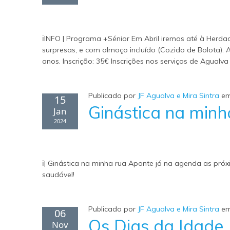
ℹINFO | Programa +Sénior Em Abril iremos até à Herd
surpresas, e com almoço incluído (Cozido de Bolota). 
anos. Inscrição: 35€ Inscrições nos serviços de Agualv
Publicado por
JF Agualva e Mira Sintra
e
15
Ginástica na minh
Jan
2024
ℹ| Ginástica na minha rua Aponte já na agenda as pró
saudável!
Publicado por
JF Agualva e Mira Sintra
e
06
Os Dias da Idade
Nov