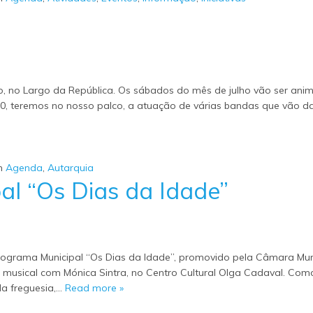
rão, no Largo da República. Os sábados do mês de julho vão ser an
00, teremos no nosso palco, a atuação de várias bandas que vão d
m
Agenda
,
Autarquia
al “Os Dias da Idade”
ograma Municipal “Os Dias da Idade”, promovido pela Câmara Mun
o musical com Mónica Sintra, no Centro Cultural Olga Cadaval. Com
da freguesia,…
Read more »