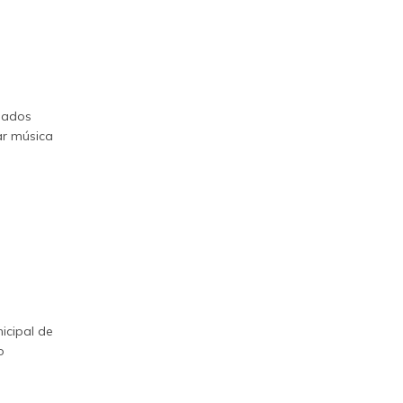
imados
ar música
icipal de
o