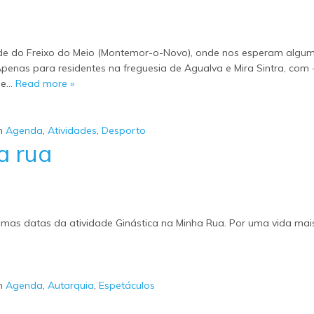
ade do Freixo do Meio (Montemor-o-Novo), onde nos esperam algu
Apenas para residentes na freguesia de Agualva e Mira Sintra, com 
a e…
Read more »
m
Agenda
,
Atividades
,
Desporto
a rua
ximas datas da atividade Ginástica na Minha Rua. Por uma vida mai
m
Agenda
,
Autarquia
,
Espetáculos