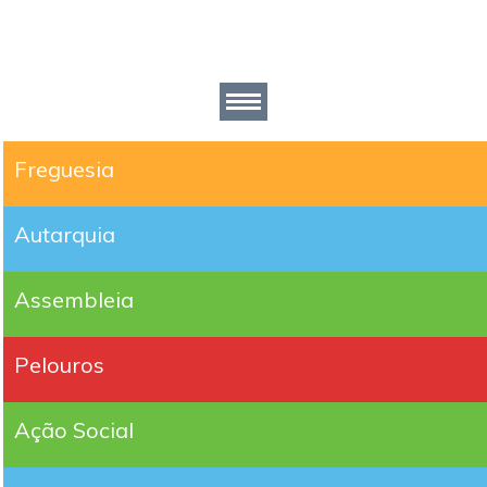
Freguesia
Autarquia
Assembleia
Pelouros
Ação Social