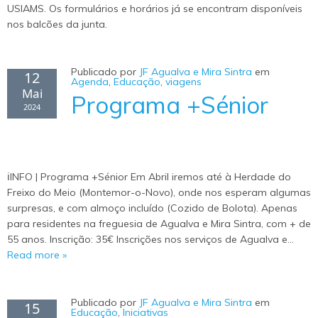
USIAMS. Os formulários e horários já se encontram disponíveis
nos balcões da junta.
Publicado por
JF Agualva e Mira Sintra
em
12
Agenda
,
Educação
,
viagens
Mai
Programa +Sénior
2024
ℹINFO | Programa +Sénior Em Abril iremos até à Herdade do
Freixo do Meio (Montemor-o-Novo), onde nos esperam algumas
surpresas, e com almoço incluído (Cozido de Bolota). Apenas
para residentes na freguesia de Agualva e Mira Sintra, com + de
55 anos. Inscrição: 35€ Inscrições nos serviços de Agualva e…
Read more »
Publicado por
JF Agualva e Mira Sintra
em
15
Educação
,
Iniciativas