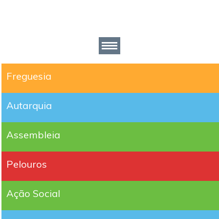
Freguesia
Autarquia
Assembleia
Pelouros
Ação Social