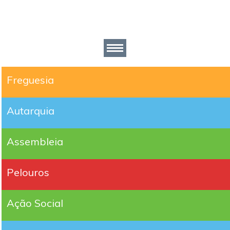
Freguesia
Autarquia
Assembleia
Pelouros
Ação Social