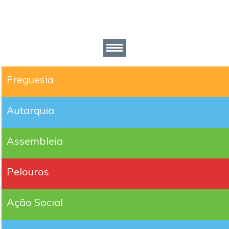
Freguesia
Autarquia
Assembleia
Pelouros
Ação Social