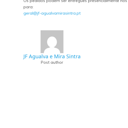
Os pedidos podem ser entregues presencialmente nos s
para:
geral@jf-agualvamirasintra.pt
JF Agualva e Mira Sintra
Post author