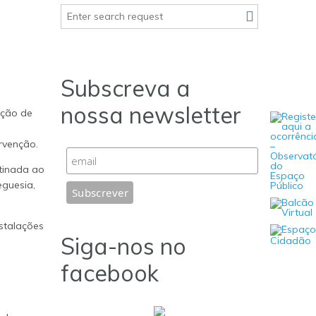
Subscreva a
nossa newsletter
eção de
rvenção.
tinada ao
eguesia,
nstalações
Siga-nos no
facebook