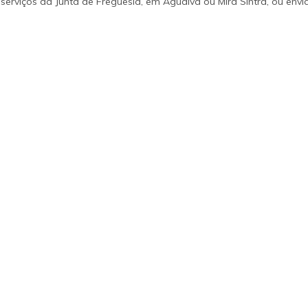
erviços da Junta de Freguesia, em Agualva ou Mira Sintra, ou env