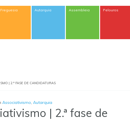
Freguesia
Autarquia
Assembleia
Pelouros
ISMO | 2.ª FASE DE CANDIDATURAS
m
Associativismo
,
Autarquia
ativismo | 2.ª fase de