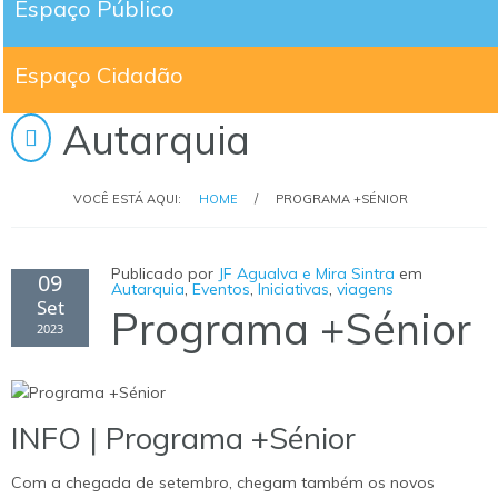
Espaço Público
Espaço Cidadão
Autarquia
VOCÊ ESTÁ AQUI:
HOME
/
PROGRAMA +SÉNIOR
Publicado por
JF Agualva e Mira Sintra
em
09
Autarquia
,
Eventos
,
Iniciativas
,
viagens
Set
Programa +Sénior
2023
INFO | Programa +Sénior
Com a chegada de setembro, chegam também os novos