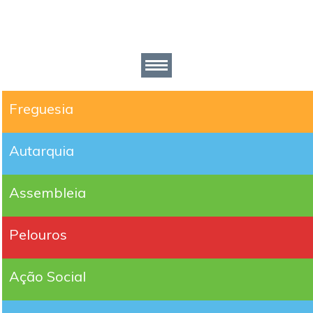
Freguesia
Autarquia
Assembleia
Pelouros
Ação Social