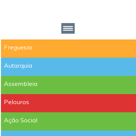
Freguesia
Autarquia
Assembleia
Pelouros
Ação Social