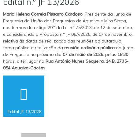
Edital n.º JF 13/2026
Maria Helena Correia Pissarro Cardoso
, Presidente da Junta de
Freguesia da União das Freguesias de Agualva e Mira Sintra,
nos termos do artigo 20.° da Lei n.° 75/2013, de 12 de setembro,
e considerando a Proposta n.º JF 06A/2025, de 07 de novembro,
relativa às datas de realização das reuniões da autarquia,
torna pública a realização da
reunião ordinária pública
da Junta
de Freguesia no próximo dia
07 de maio de 2026
, pelas
18:30
horas, a ter lugar na
Rua António Nunes Sequeira, 14 B, 2735-
054 Agualva-Cacém
.
Consultar
Documento.
Edital JF 13/2026