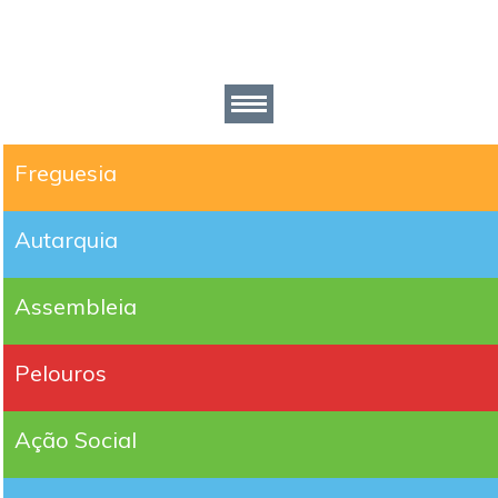
Freguesia
Autarquia
Assembleia
Pelouros
Ação Social