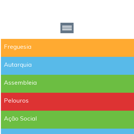
Freguesia
Autarquia
Assembleia
Pelouros
Ação Social