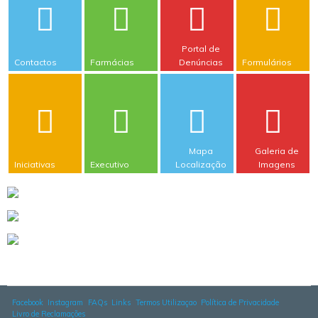
Portal de
Contactos
Farmácias
Denúncias
Formulários
Mapa
Galeria de
Iniciativas
Executivo
Localização
Imagens
Facebook
Instagram
FAQs
Links
Termos Utilizaçao
Política de Privacidade
Livro de Reclamações