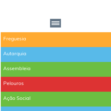
Freguesia
Autarquia
Assembleia
Pelouros
Ação Social