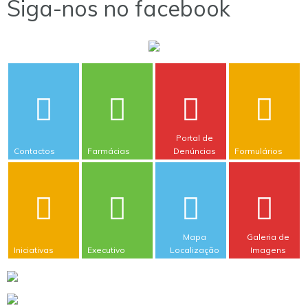
Siga-nos no facebook
Portal de
Contactos
Farmácias
Denúncias
Formulários
Mapa
Galeria de
Iniciativas
Executivo
Localização
Imagens