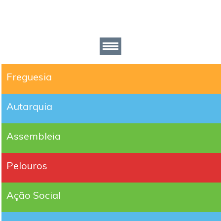
Freguesia
Autarquia
Assembleia
Pelouros
Ação Social